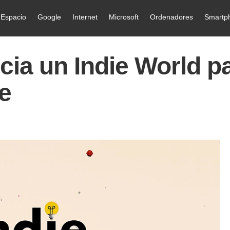
Espacio
Google
Internet
Microsoft
Ordenadores
Smartp
cia un Indie World p
de