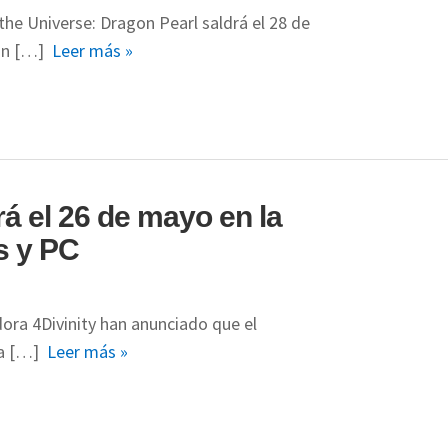
he Universe: Dragon Pearl saldrá el 28 de
ion […]
Leer más »
rá el 26 de mayo en la
s y PC
dora 4Divinity han anunciado que el
nta […]
Leer más »