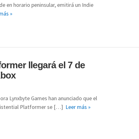
e en horario peninsular, emitirá un Indie
más »
ormer llegará el 7 de
Xbox
idora Lynxbyte Games han anunciado que el
istential Platformer se […]
Leer más »