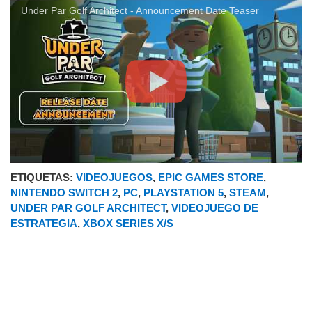
Under Par Golf Architect - Announcement Date Teaser
ETIQUETAS:
VIDEOJUEGOS
,
EPIC GAMES STORE
,
NINTENDO SWITCH 2
,
PC
,
PLAYSTATION 5
,
STEAM
,
UNDER PAR GOLF ARCHITECT
,
VIDEOJUEGO DE
ESTRATEGIA
,
XBOX SERIES X/S