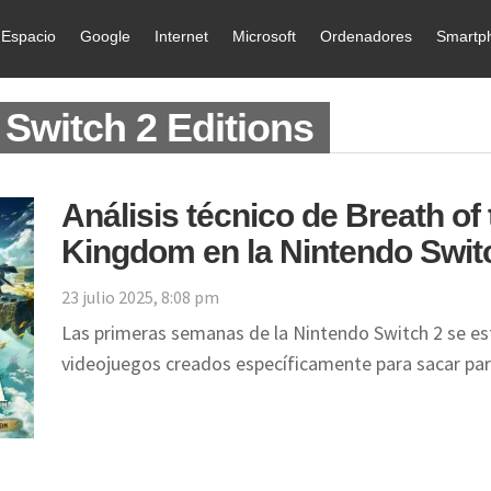
Espacio
Google
Internet
Microsoft
Ordenadores
Smartp
 Switch 2 Editions
Análisis técnico de Breath of 
Kingdom en la Nintendo Swit
23 julio 2025, 8:08 pm
Las primeras semanas de la Nintendo Switch 2 se es
videojuegos creados específicamente para sacar par