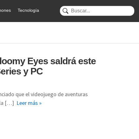
hones
Tecnología
Gloomy Eyes saldrá este
Series y PC
unciado que el videojuego de aventuras
 la […]
Leer más »