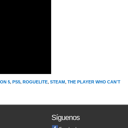
ON 5
,
PS5
,
ROGUELITE
,
STEAM
,
THE PLAYER WHO CAN’T
Síguenos