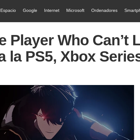
Espacio
Google
Internet
Microsoft
Ordenadores
Smartp
he Player Who Can’t 
 la PS5, Xbox Serie