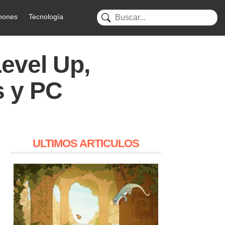
hones
Tecnología
Level Up,
s y PC
ULTIMOS ARTICULOS