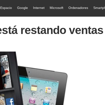
Espacio
Google
Internet
Microsoft
Ordenadores
Smartp
está restando ventas 